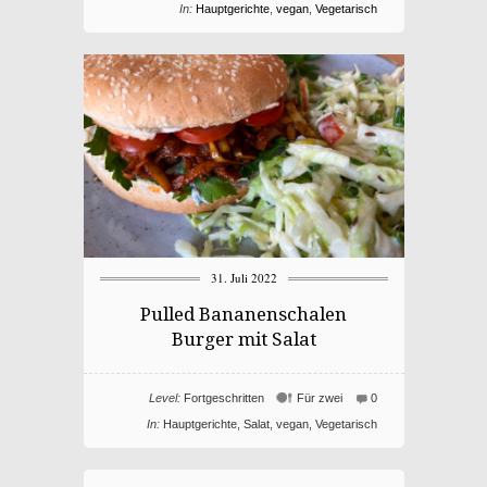
In:
Hauptgerichte
,
vegan
,
Vegetarisch
31. Juli 2022
Pulled Bananenschalen
Burger mit Salat
Level:
Fortgeschritten
Für zwei
0
In:
Hauptgerichte
,
Salat
,
vegan
,
Vegetarisch