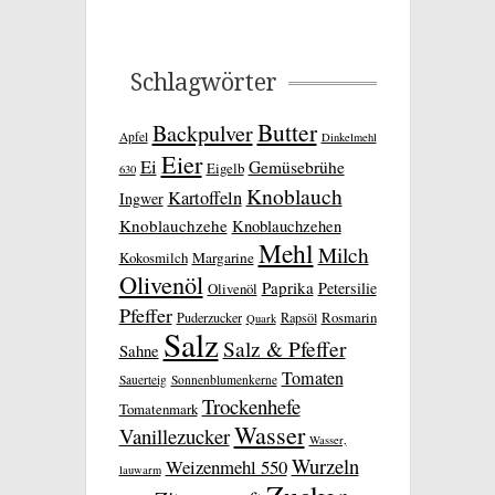
Schlagwörter
Butter
Backpulver
Apfel
Dinkelmehl
Eier
Ei
Gemüsebrühe
Eigelb
630
Knoblauch
Kartoffeln
Ingwer
Knoblauchzehe
Knoblauchzehen
Mehl
Milch
Kokosmilch
Margarine
Olivenöl
Paprika
Petersilie
Olivenöl
Pfeffer
Rosmarin
Puderzucker
Rapsöl
Quark
Salz
Salz & Pfeffer
Sahne
Tomaten
Sauerteig
Sonnenblumenkerne
Trockenhefe
Tomatenmark
Wasser
Vanillezucker
Wasser,
Wurzeln
Weizenmehl 550
lauwarm