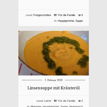
Level:
Fortgeschritten
Für die Familie
0
In:
Hauptgerichte
,
Suppe
3. Februar 2020
Linsensuppe mit Kräuteröl
Level:
Leicht
Für die Familie
0
In:
Allgemein
,
Hauptgerichte
,
Suppe
,
Vegetarisch