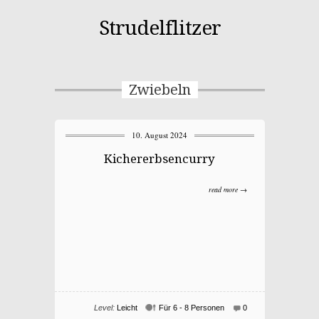
Strudelflitzer
Zwiebeln
10. August 2024
Kichererbsencurry
read more →
Level:
Leicht
Für 6 - 8 Personen
0