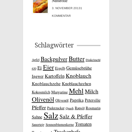
Nussrolle
3. NOVEMBER 20131
KOMMENTAR
Schlagwörter
Butter
Backpulver
Apfel
Dinkelmehl
Eier
Ei
Gemüsebrühe
Eigelb
630
Knoblauch
Kartoffeln
Ingwer
Knoblauchzehe
Knoblauchzehen
Mehl
Milch
Kokosmilch
Margarine
Olivenöl
Paprika
Petersilie
Olivenöl
Pfeffer
Rosmarin
Puderzucker
Rapsöl
Quark
Salz
Salz & Pfeffer
Sahne
Tomaten
Sauerteig
Sonnenblumenkerne
Trockenhefe