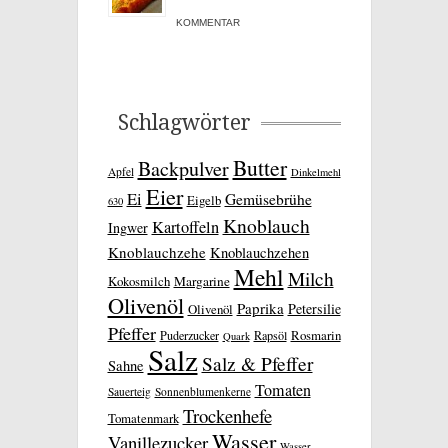
KOMMENTAR
Schlagwörter
Butter
Backpulver
Apfel
Dinkelmehl
Eier
Ei
Gemüsebrühe
Eigelb
630
Knoblauch
Kartoffeln
Ingwer
Knoblauchzehe
Knoblauchzehen
Mehl
Milch
Kokosmilch
Margarine
Olivenöl
Paprika
Petersilie
Olivenöl
Pfeffer
Rosmarin
Puderzucker
Rapsöl
Quark
Salz
Salz & Pfeffer
Sahne
Tomaten
Sauerteig
Sonnenblumenkerne
Trockenhefe
Tomatenmark
Wasser
Vanillezucker
Wasser,