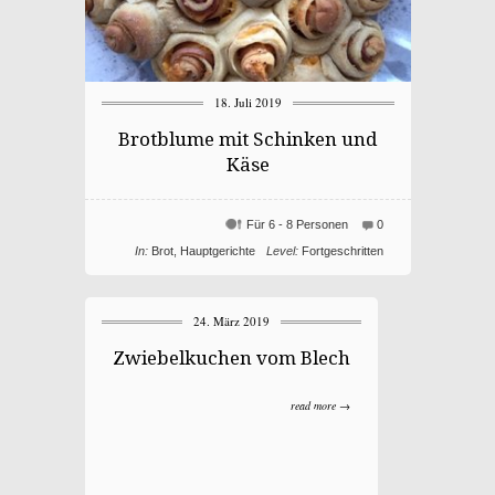
18. Juli 2019
Brotblume mit Schinken und
Käse
Für 6 - 8 Personen
0
In:
Brot
,
Hauptgerichte
Level:
Fortgeschritten
24. März 2019
Zwiebelkuchen vom Blech
read more →