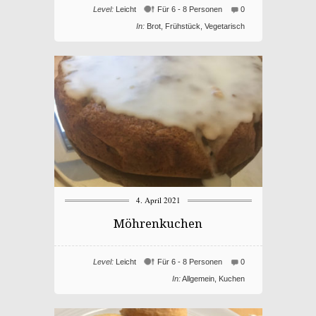
Level:
Leicht
Für 6 - 8 Personen
0
In:
Brot
,
Frühstück
,
Vegetarisch
4. April 2021
Möhrenkuchen
Level:
Leicht
Für 6 - 8 Personen
0
In:
Allgemein
,
Kuchen