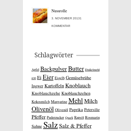
Nussrolle
3. NOVEMBER 20131
KOMMENTAR
Schlagwörter
Butter
Backpulver
Apfel
Dinkelmehl
Eier
Ei
Gemüsebrühe
Eigelb
630
Knoblauch
Kartoffeln
Ingwer
Knoblauchzehe
Knoblauchzehen
Mehl
Milch
Kokosmilch
Margarine
Olivenöl
Paprika
Petersilie
Olivenöl
Pfeffer
Rosmarin
Puderzucker
Rapsöl
Quark
Salz
Salz & Pfeffer
Sahne