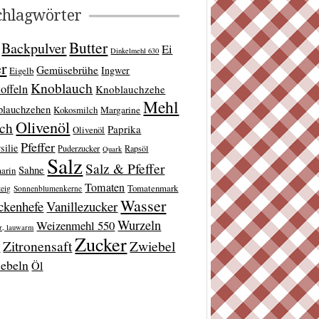
chlagwörter
Butter
Backpulver
Ei
Dinkelmehl 630
er
Gemüsebrühe
Ingwer
Eigelb
Knoblauch
offeln
Knoblauchzehe
Mehl
blauchzehen
Kokosmilch
Margarine
Olivenöl
lch
Paprika
Olivenöl
Pfeffer
silie
Puderzucker
Rapsöl
Quark
Salz
Salz & Pfeffer
Sahne
arin
Tomaten
Tomatenmark
teig
Sonnenblumenkerne
Wasser
ckenhefe
Vanillezucker
Wurzeln
Weizenmehl 550
r, lauwarm
Zucker
Zitronensaft
Zwiebel
t
ebeln
Öl