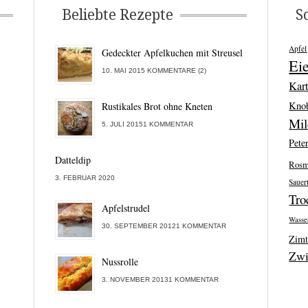
Beliebte Rezepte
S
Apfel
Gedeckter Apfelkuchen mit Streusel
Ei
10. MAI 2015 KOMMENTARE (2)
Kart
Kno
Rustikales Brot ohne Kneten
Mi
5. JULI 20151 KOMMENTAR
Peter
Datteldip
Rosm
3. FEBRUAR 2020
Sauer
Tro
Apfelstrudel
Wasse
30. SEPTEMBER 20121 KOMMENTAR
Zim
Zwi
Nussrolle
3. NOVEMBER 20131 KOMMENTAR