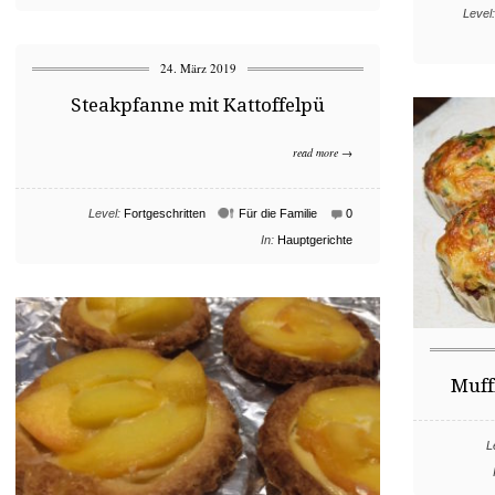
Level:
24. März 2019
Steakpfanne mit Kattoffelpü
read more →
Level:
Fortgeschritten
Für die Familie
0
In:
Hauptgerichte
Muff
L