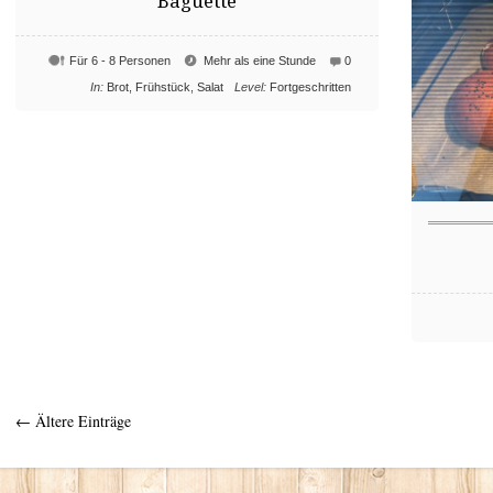
Baguette
Für 6 - 8 Personen
Mehr als eine Stunde
0
In:
Brot
,
Frühstück
,
Salat
Level:
Fortgeschritten
← Ältere Einträge