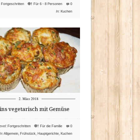
Fortgeschritten
Für 6 - 8 Personen
0
In:
Kuchen
2. März 2018
ins vegetarisch mit Gemüse
evel:
Fortgeschritten
Für die Familie
0
In:
Allgemein
,
Frühstück
,
Hauptgerichte
,
Kuchen