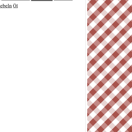
ebeln
Öl