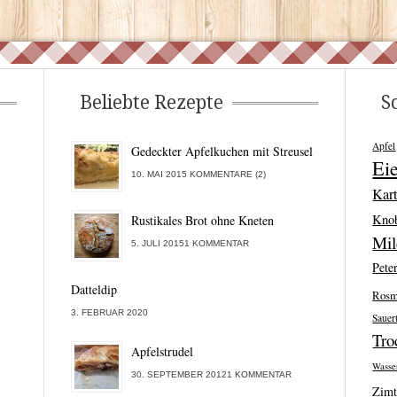
Beliebte Rezepte
S
Apfel
Gedeckter Apfelkuchen mit Streusel
Ei
10. MAI 2015 KOMMENTARE (2)
Kart
Kno
Rustikales Brot ohne Kneten
Mi
5. JULI 20151 KOMMENTAR
Peter
Datteldip
Rosm
3. FEBRUAR 2020
Sauer
Tro
Apfelstrudel
Wasse
30. SEPTEMBER 20121 KOMMENTAR
Zim