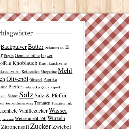
chlagwörter
Butter
Backpulver
Ei
Dinkelmehl 630
er
Gemüsebrühe
Ingwer
Eigelb
Knoblauch
offeln
Knoblauchzehe
Mehl
blauchzehen
Kokosmilch
Margarine
Olivenöl
lch
Paprika
Olivenöl
Pfeffer
silie
Puderzucker
Rapsöl
Quark
Salz
Salz & Pfeffer
Sahne
arin
Tomaten
Tomatenmark
teig
Sonnenblumenkerne
Wasser
ckenhefe
Vanillezucker
Wurzeln
Weizenmehl 550
r, lauwarm
Zucker
Zitronensaft
Zwiebel
t