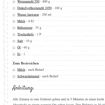
Weizenmehl 550
-
400 g
Dinkelvollkornmehl 1050
-
100 g
Wasser lauwarm
-
200 ml
Milch
-
4 El
Rübensirup
-
35 g
Trockenhefe
-
1 P
Salz
-
10 g
Öl
-
60 g
Ei
-
1
Zum Bestreichen
Milch
-
nach Bedarf
Schwarzkümmel
-
nach Bedarf
Anleitung:
Alle Zutaten in eine Schüssel geben und in 5 Minuten zu einen leich
Abgedeckt an einem warmen Ort gehen lassen. Den Hefeteig in 10 gle