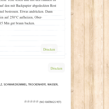
auf den mit Backpapier abgedeckten Rost
mel bestreuen. Etwas andrücken. Dann
fen auf 250°C aufheizen, Ober-
 15 Min gut braun backen.
Drucken
Drucken
LZ
,
SCHWARZKÜMMEL
,
TROCKENHEFE
,
WASSER,
(NO RATINGS YET)