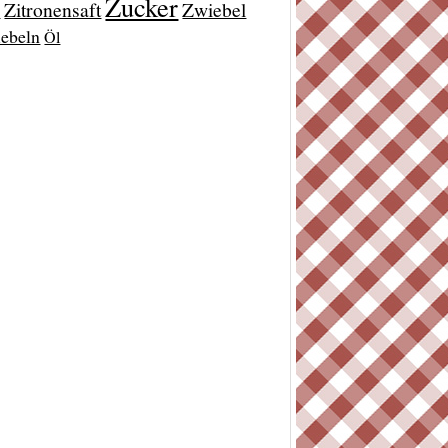
Zucker
Zitronensaft
Zwiebel
t
ebeln
Öl