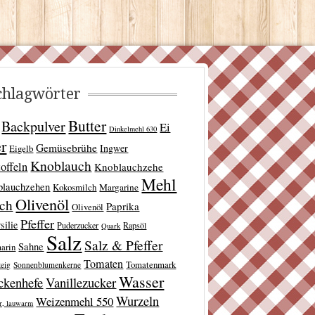
chlagwörter
Butter
Backpulver
Ei
Dinkelmehl 630
er
Gemüsebrühe
Ingwer
Eigelb
Knoblauch
offeln
Knoblauchzehe
Mehl
blauchzehen
Kokosmilch
Margarine
Olivenöl
lch
Paprika
Olivenöl
Pfeffer
silie
Puderzucker
Rapsöl
Quark
Salz
Salz & Pfeffer
Sahne
arin
Tomaten
Tomatenmark
teig
Sonnenblumenkerne
Wasser
ckenhefe
Vanillezucker
Wurzeln
Weizenmehl 550
r, lauwarm