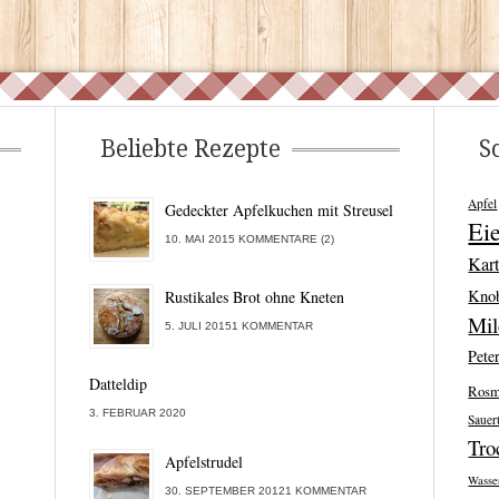
Beliebte Rezepte
S
Apfel
Gedeckter Apfelkuchen mit Streusel
Ei
10. MAI 2015 KOMMENTARE (2)
Kart
Kno
Rustikales Brot ohne Kneten
Mi
5. JULI 20151 KOMMENTAR
Peter
Datteldip
Rosm
3. FEBRUAR 2020
Sauer
Tro
Apfelstrudel
Wasse
30. SEPTEMBER 20121 KOMMENTAR