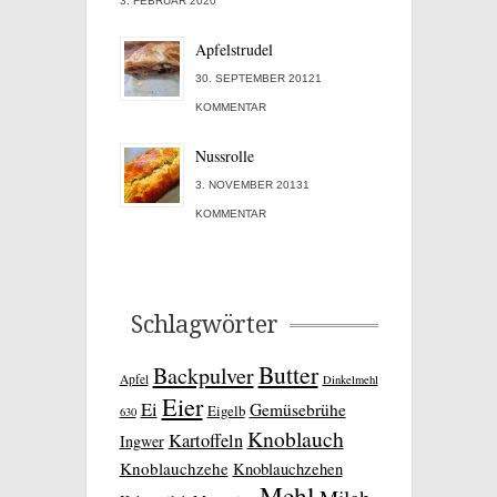
3. FEBRUAR 2020
Apfelstrudel
30. SEPTEMBER 20121
KOMMENTAR
Nussrolle
3. NOVEMBER 20131
KOMMENTAR
Schlagwörter
Butter
Backpulver
Apfel
Dinkelmehl
Eier
Ei
Gemüsebrühe
Eigelb
630
Knoblauch
Kartoffeln
Ingwer
Knoblauchzehe
Knoblauchzehen
Mehl