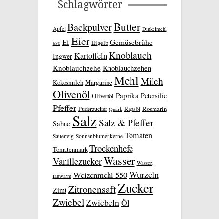
Schlagwörter
Butter
Backpulver
Apfel
Dinkelmehl
Eier
Ei
Gemüsebrühe
Eigelb
630
Knoblauch
Kartoffeln
Ingwer
Knoblauchzehe
Knoblauchzehen
Mehl
Milch
Kokosmilch
Margarine
Olivenöl
Paprika
Petersilie
Olivenöl
Pfeffer
Rosmarin
Puderzucker
Rapsöl
Quark
Salz
Salz & Pfeffer
Sahne
Tomaten
Sauerteig
Sonnenblumenkerne
Trockenhefe
Tomatenmark
Wasser
Vanillezucker
Wasser,
Wurzeln
Weizenmehl 550
lauwarm
Zucker
Zitronensaft
Zimt
Zwiebel
Zwiebeln
Öl