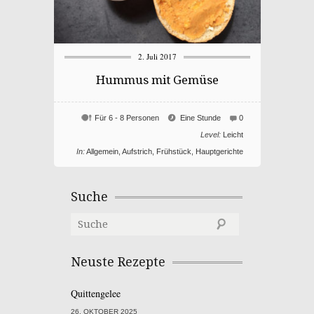
2. Juli 2017
Hummus mit Gemüse
Für 6 - 8 Personen
Eine Stunde
0
Level:
Leicht
In:
Allgemein
,
Aufstrich
,
Frühstück
,
Hauptgerichte
Suche
Neuste Rezepte
Quittengelee
26. OKTOBER 2025