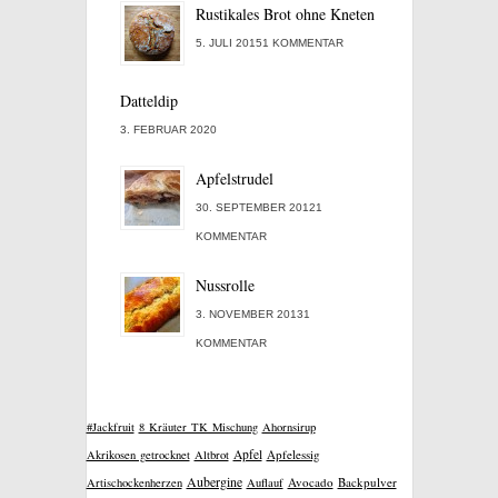
Rustikales Brot ohne Kneten
5. JULI 20151 KOMMENTAR
Datteldip
3. FEBRUAR 2020
Apfelstrudel
30. SEPTEMBER 20121
KOMMENTAR
Nussrolle
3. NOVEMBER 20131
KOMMENTAR
#Jackfruit
8 Kräuter TK Mischung
Ahornsirup
Apfel
Apfelessig
Akrikosen getrocknet
Altbrot
Aubergine
Avocado
Backpulver
Artischockenherzen
Auflauf