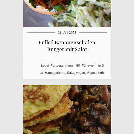
31. Juli 2022
Pulled Bananenschalen
Burger mit Salat
Level:
Fortgeschritten
Für zwei
0
In:
Hauptgerichte
,
Salat
,
vegan
,
Vegetarisch