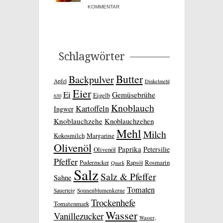
KOMMENTAR
Schlagwörter
Butter
Backpulver
Apfel
Dinkelmehl
Eier
Ei
Gemüsebrühe
Eigelb
630
Knoblauch
Kartoffeln
Ingwer
Knoblauchzehe
Knoblauchzehen
Mehl
Milch
Kokosmilch
Margarine
Olivenöl
Paprika
Petersilie
Olivenöl
Pfeffer
Rosmarin
Puderzucker
Rapsöl
Quark
Salz
Salz & Pfeffer
Sahne
Tomaten
Sauerteig
Sonnenblumenkerne
Trockenhefe
Tomatenmark
Wasser
Vanillezucker
Wasser,