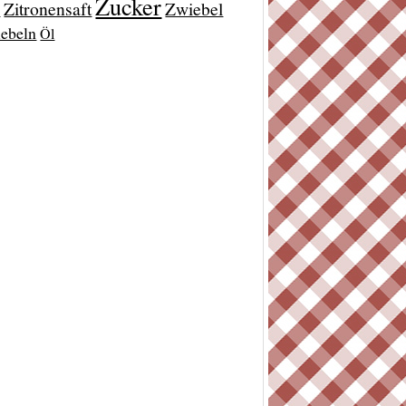
Zucker
Zitronensaft
Zwiebel
t
ebeln
Öl