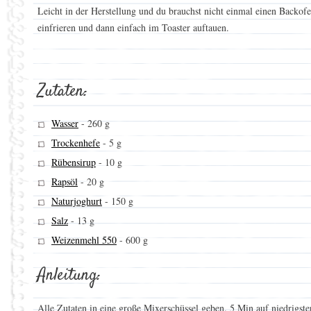
Leicht in der Herstellung und du brauchst nicht einmal einen Backof
einfrieren und dann einfach im Toaster auftauen.
Zutaten:
Wasser
-
260 g
Trockenhefe
-
5 g
Rübensirup
-
10 g
Rapsöl
-
20 g
Naturjoghurt
-
150 g
Salz
-
13 g
Weizenmehl 550
-
600 g
Anleitung:
Alle Zutaten in eine große Mixerschüssel geben. 5 Min auf niedrigste