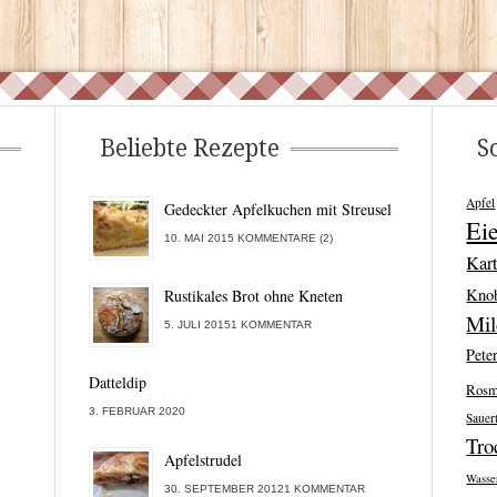
Beliebte Rezepte
S
Apfel
Gedeckter Apfelkuchen mit Streusel
Ei
10. MAI 2015 KOMMENTARE (2)
Kart
Kno
Rustikales Brot ohne Kneten
Mi
5. JULI 20151 KOMMENTAR
Peter
Datteldip
Rosm
3. FEBRUAR 2020
Sauer
Tro
Apfelstrudel
Wasse
30. SEPTEMBER 20121 KOMMENTAR