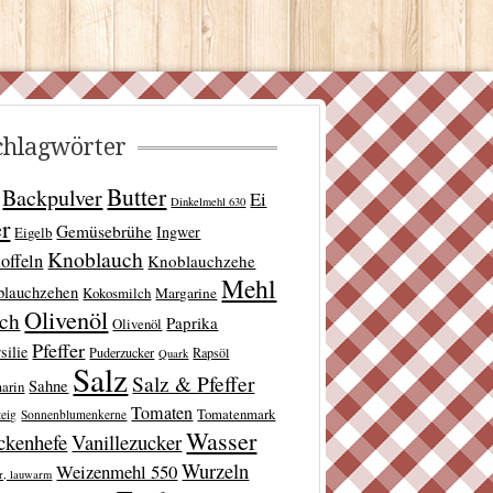
chlagwörter
Butter
Backpulver
Ei
Dinkelmehl 630
er
Gemüsebrühe
Ingwer
Eigelb
Knoblauch
offeln
Knoblauchzehe
Mehl
blauchzehen
Kokosmilch
Margarine
Olivenöl
lch
Paprika
Olivenöl
Pfeffer
silie
Puderzucker
Rapsöl
Quark
Salz
Salz & Pfeffer
Sahne
arin
Tomaten
Tomatenmark
teig
Sonnenblumenkerne
Wasser
ckenhefe
Vanillezucker
Wurzeln
Weizenmehl 550
r, lauwarm