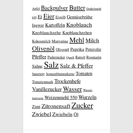
Butter
Backpulver
Apfel
Dinkelmehl
Eier
Ei
Gemüsebrühe
Eigelb
630
Knoblauch
Kartoffeln
Ingwer
Knoblauchzehe
Knoblauchzehen
Mehl
Milch
Kokosmilch
Margarine
Olivenöl
Paprika
Petersilie
Olivenöl
Pfeffer
Rosmarin
Puderzucker
Rapsöl
Quark
Salz
Salz & Pfeffer
Sahne
Tomaten
Sauerteig
Sonnenblumenkerne
Trockenhefe
Tomatenmark
Wasser
Vanillezucker
Wasser,
Wurzeln
Weizenmehl 550
lauwarm
Zucker
Zitronensaft
Zimt
Zwiebel
Zwiebeln
Öl