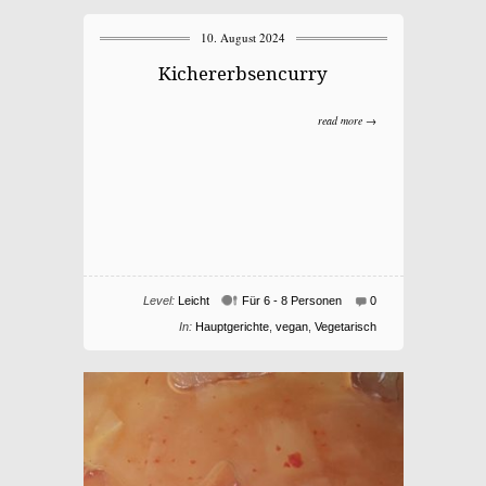
10. August 2024
Kichererbsencurry
read more →
Level:
Leicht
Für 6 - 8 Personen
0
In:
Hauptgerichte
,
vegan
,
Vegetarisch