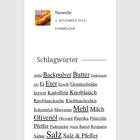
Nussrolle
3. NOVEMBER 20131
KOMMENTAR
Schlagwörter
Butter
Backpulver
Apfel
Dinkelmehl
Eier
Ei
Gemüsebrühe
Eigelb
630
Knoblauch
Kartoffeln
Ingwer
Knoblauchzehe
Knoblauchzehen
Mehl
Milch
Kokosmilch
Margarine
Olivenöl
Paprika
Petersilie
Olivenöl
Pfeffer
Rosmarin
Puderzucker
Rapsöl
Quark
Salz
Salz & Pfeffer
Sahne