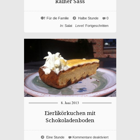
Rainer Sass
Für die Familie
Halbe Stunde
0
In:
Salat
Level:
Fortgeschritten
8. Juni 2013
Eierlikörkuchen mit
Schokoladenboden
für
Eine Stunde
Kommentare deaktiviert