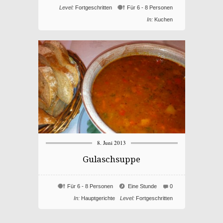
Eierlikörkuchen
Level:
Fortgeschritten
Für 6 - 8 Personen
mit
In:
Kuchen
Schokoladenboden
8. Juni 2013
Gulaschsuppe
Für 6 - 8 Personen
Eine Stunde
0
In:
Hauptgerichte
Level:
Fortgeschritten