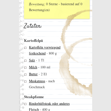
Bewertung:
0
Sterne - basierend auf
0
Bewertung(en)
Zutaten:
Kartoffelpü
Kartoffeln vorwiegend
festkochend
-
800 g
Salz
-
1 Tl
Milch
-
100 ml
Butter
-
2 El
Muskatnuss
-
nach
Geschmack
Steakpfanne
Rinderhüftsteak oder anderes
Fleisch
-
400 g