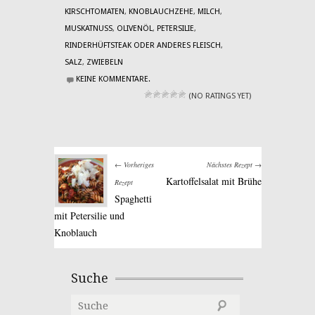
KIRSCHTOMATEN
,
KNOBLAUCHZEHE
,
MILCH
,
MUSKATNUSS
,
OLIVENÖL
,
PETERSILIE
,
RINDERHÜFTSTEAK ODER ANDERES FLEISCH
,
SALZ
,
ZWIEBELN
KEINE KOMMENTARE.
(NO RATINGS YET)
← Vorheriges
Nächstes Rezept →
Kartoffelsalat mit Brühe
Rezept
Spaghetti
mit Petersilie und
Knoblauch
Suche