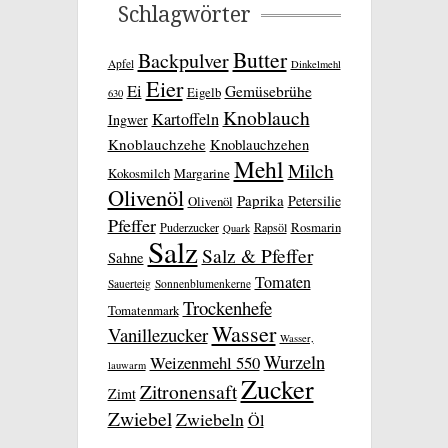
Schlagwörter
Butter
Backpulver
Apfel
Dinkelmehl
Eier
Ei
Gemüsebrühe
Eigelb
630
Knoblauch
Kartoffeln
Ingwer
Knoblauchzehe
Knoblauchzehen
Mehl
Milch
Kokosmilch
Margarine
Olivenöl
Paprika
Petersilie
Olivenöl
Pfeffer
Rosmarin
Puderzucker
Rapsöl
Quark
Salz
Salz & Pfeffer
Sahne
Tomaten
Sauerteig
Sonnenblumenkerne
Trockenhefe
Tomatenmark
Wasser
Vanillezucker
Wasser,
Wurzeln
Weizenmehl 550
lauwarm
Zucker
Zitronensaft
Zimt
Zwiebel
Zwiebeln
Öl