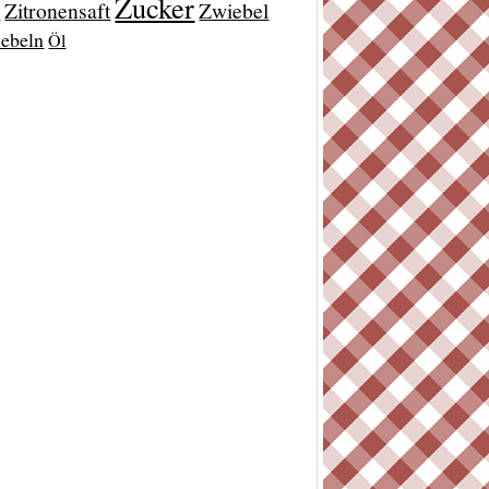
Zucker
Zitronensaft
Zwiebel
t
ebeln
Öl