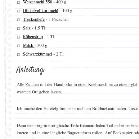
Weizenmehl 550
-
400 g
Dinkelvollkornmehl
-
100 g
Trockenhefe
-
1 Päckchen
Salz
-
1,5 Tl
Rübensirup
-
1 Tl
Milch
-
300 g
Schwarzkümmel
-
2 Tl
Anleitung:
Alle Zutaten mit der Hand oder in einer Knetmaschine zu einem glat
warmen Ort gehen lassen.
Ich mache den Hefeteig immer in meinem Brotbackautomaten. Lasse d
Dann den Teig in drei gleiche Teile trennen. Jeden Teil auf einer lei
kneten und in eine längliche Baguetteform rollen. Auf Backpapier o