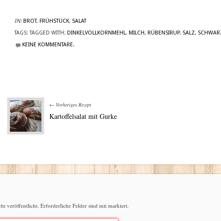
IN:
BROT
,
FRÜHSTÜCK
,
SALAT
TAGS:
TAGGED WITH:
DINKELVOLLKORNMEHL
,
MILCH
,
RÜBENSIRUP
,
SALZ
,
SCHWAR
KEINE KOMMENTARE.
← Vorheriges Rezept
Kartoffelsalat mit Gurke
t veröffentlicht.
Erforderliche Felder sind mit
markiert.