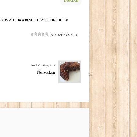
ZKÜMMEL
,
TROCKENHEFE
,
WEIZENMEHL 550
(NO RATINGS YET)
Nächstes Rezept →
Nussecken