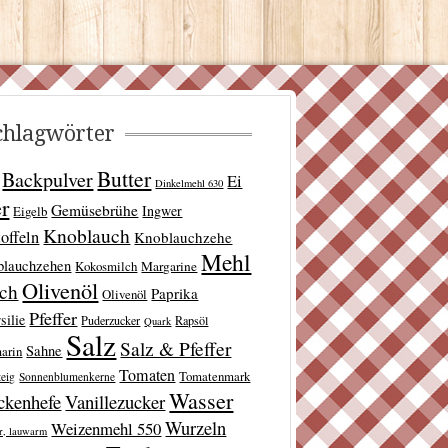
chlagwörter
Butter
Backpulver
Ei
Dinkelmehl 630
er
Gemüsebrühe
Ingwer
Eigelb
Knoblauch
offeln
Knoblauchzehe
Mehl
blauchzehen
Kokosmilch
Margarine
Olivenöl
lch
Paprika
Olivenöl
Pfeffer
silie
Puderzucker
Rapsöl
Quark
Salz
Salz & Pfeffer
Sahne
arin
Tomaten
Tomatenmark
teig
Sonnenblumenkerne
Wasser
ckenhefe
Vanillezucker
Wurzeln
Weizenmehl 550
r, lauwarm