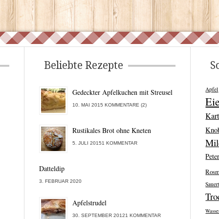
Beliebte Rezepte
S
Apfel
Gedeckter Apfelkuchen mit Streusel
Ei
10. MAI 2015 KOMMENTARE (2)
Kart
Kno
Rustikales Brot ohne Kneten
Mi
5. JULI 20151 KOMMENTAR
Peter
Datteldip
Rosm
3. FEBRUAR 2020
Sauer
Tro
Apfelstrudel
Wasse
30. SEPTEMBER 20121 KOMMENTAR