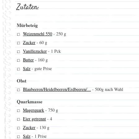
Zutaten:
Mürbeteig
Weizenmehl 550
-
250 g
Zucker
-
60 g
Vanillezucker
-
1 Pck
Butter
-
160 g
Salz
-
gute Prise
Obst
Blaubeeren/Heidelbeeren/Erdbeeren/...
-
500g nach Wahl
Quarkmasse
Magerquark
-
750 g
Eier getrennt
-
4
Zucker
-
130 g
Salz
-
1 Prise