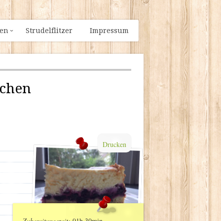
ien
Strudelflitzer
Impressum
uchen
Drucken
Zubereitungszeit:
01h 30min