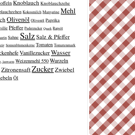
Knoblauch
offeln
Knoblauchzehe
Mehl
blauchzehen
Kokosmilch
Margarine
Olivenöl
lch
Paprika
Olivenöl
Pfeffer
silie
Puderzucker
Rapsöl
Quark
Salz
Salz & Pfeffer
Sahne
arin
Tomaten
Tomatenmark
teig
Sonnenblumenkerne
Wasser
ckenhefe
Vanillezucker
Wurzeln
Weizenmehl 550
r, lauwarm
Zucker
Zitronensaft
Zwiebel
t
ebeln
Öl