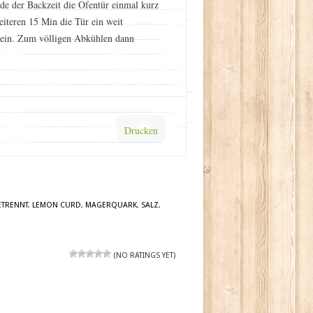
e der Backzeit die Ofentür einmal kurz
iteren 15 Min die Tür ein weit
t ein. Zum völligen Abkühlen dann
Drucken
ETRENNT
,
LEMON CURD
,
MAGERQUARK
,
SALZ
,
(NO RATINGS YET)