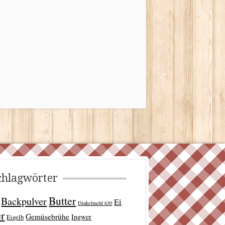
.
chlagwörter
Butter
Backpulver
Ei
Dinkelmehl 630
er
Gemüsebrühe
Ingwer
Eigelb