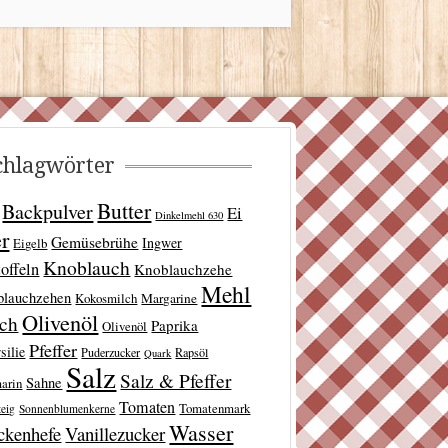
.
chlagwörter
Butter
Backpulver
Ei
Dinkelmehl 630
er
Gemüsebrühe
Ingwer
Eigelb
Knoblauch
offeln
Knoblauchzehe
Mehl
blauchzehen
Kokosmilch
Margarine
Olivenöl
lch
Paprika
Olivenöl
Pfeffer
silie
Puderzucker
Rapsöl
Quark
Salz
Salz & Pfeffer
Sahne
arin
Tomaten
Tomatenmark
teig
Sonnenblumenkerne
Wasser
ckenhefe
Vanillezucker