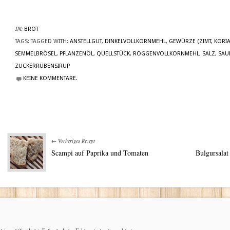
IN:
BROT
TAGS:
TAGGED WITH:
ANSTELLGUT
,
DINKELVOLLKORNMEHL
,
GEWÜRZE (ZIMT, KORI
SEMMELBRÖSEL
,
PFLANZENÖL
,
QUELLSTÜCK
,
ROGGENVOLLKORNMEHL
,
SALZ
,
SAU
ZUCKERRÜBENSIRUP
KEINE KOMMENTARE.
← Vorheriges Rezept
Scampi auf Paprika und Tomaten
Bulgursalat