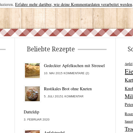
duzieren.
Erfahre mehr darüber, wie deine Kommentardaten verarbeitet werden
Beliebte Rezepte
S
Apfel
Gedeckter Apfelkuchen mit Streusel
Ei
10. MAI 2015 KOMMENTARE (2)
Kart
Kno
Rustikales Brot ohne Kneten
Mi
5. JULI 20151 KOMMENTAR
Peter
Datteldip
Rosm
3. FEBRUAR 2020
Sauer
Tro
Apfelstrudel