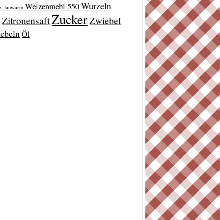
Wurzeln
Weizenmehl 550
r, lauwarm
Zucker
Zitronensaft
Zwiebel
t
ebeln
Öl