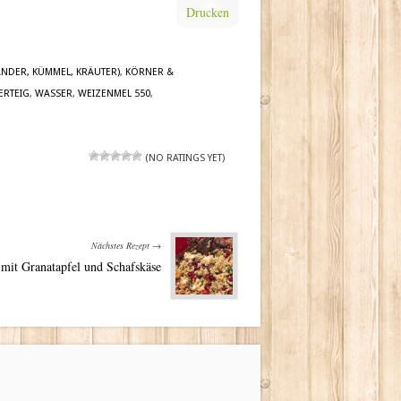
Drucken
ANDER, KÜMMEL, KRÄUTER)
,
KÖRNER &
ERTEIG
,
WASSER
,
WEIZENMEL 550
,
(NO RATINGS YET)
Nächstes Rezept →
 mit Granatapfel und Schafskäse