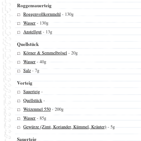
Roggensauerteig
Roggenvollkornmehl
-
130g
Wasser
-
130g
Anstellgut
-
13g
Quellstück
Körner & Semmelbrösel
-
20g
Wasser
-
40g
Salz
-
7g
Vorteig
Sauerteig
-
Quellstück
-
Weizenmel 550
-
200g
Wasser
-
85g
Gewürze (Zimt, Koriander, Kümmel, Kräuter)
-
5g
Sauerteig