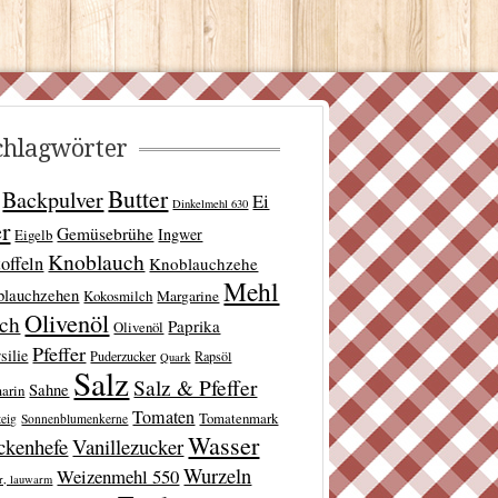
chlagwörter
Butter
Backpulver
Ei
Dinkelmehl 630
er
Gemüsebrühe
Ingwer
Eigelb
Knoblauch
offeln
Knoblauchzehe
Mehl
blauchzehen
Kokosmilch
Margarine
Olivenöl
lch
Paprika
Olivenöl
Pfeffer
silie
Puderzucker
Rapsöl
Quark
Salz
Salz & Pfeffer
Sahne
arin
Tomaten
Tomatenmark
teig
Sonnenblumenkerne
Wasser
ckenhefe
Vanillezucker
Wurzeln
Weizenmehl 550
r, lauwarm