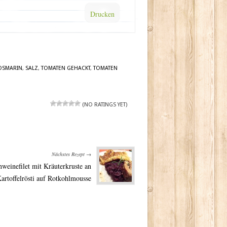
Drucken
OSMARIN
,
SALZ
,
TOMATEN GEHACKT
,
TOMATEN
(NO RATINGS YET)
Nächstes Rezept →
hweinefilet mit Kräuterkruste an
artoffelrösti auf Rotkohlmousse