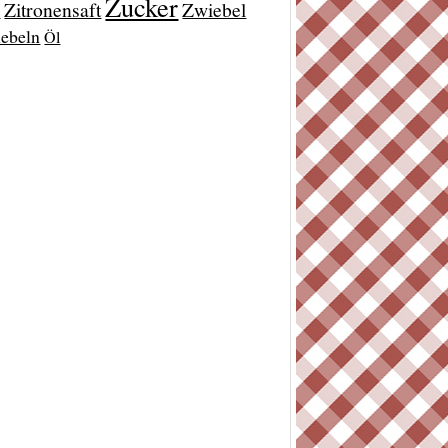
Zucker
Zitronensaft
Zwiebel
t
ebeln
Öl