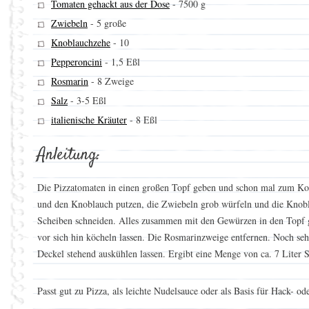
Tomaten gehackt aus der Dose
-
7500 g
Zwiebeln
-
5 große
Knoblauchzehe
-
10
Pepperoncini
-
1,5 Eßl
Rosmarin
-
8 Zweige
Salz
-
3-5 Eßl
italienische Kräuter
-
8 Eßl
Anleitung:
Die Pizzatomaten in einen großen Topf geben und schon mal zum Ko
und den Knoblauch putzen, die Zwiebeln grob würfeln und die Knob
Scheiben schneiden. Alles zusammen mit den Gewürzen in den Topf 
vor sich hin köcheln lassen. Die Rosmarinzweige entfernen. Noch seh
Deckel stehend auskühlen lassen. Ergibt eine Menge von ca. 7 Liter 
Passt gut zu Pizza, als leichte Nudelsauce oder als Basis für Hack- o