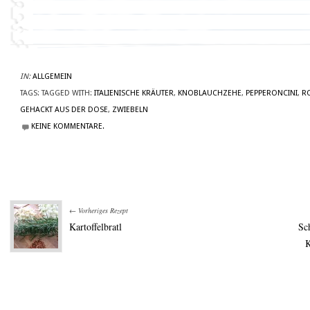
IN:
ALLGEMEIN
TAGS:
TAGGED WITH:
ITALIENISCHE KRÄUTER
,
KNOBLAUCHZEHE
,
PEPPERONCINI
,
R
GEHACKT AUS DER DOSE
,
ZWIEBELN
KEINE KOMMENTARE.
← Vorheriges Rezept
Kartoffelbratl
Sc
K