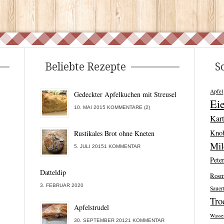
Beliebte Rezepte
S
Apfel
Gedeckter Apfelkuchen mit Streusel
Ei
10. MAI 2015 KOMMENTARE (2)
Kart
Kno
Rustikales Brot ohne Kneten
Mi
5. JULI 20151 KOMMENTAR
Peter
Datteldip
Rosm
3. FEBRUAR 2020
Sauer
Tro
Apfelstrudel
Wasse
30. SEPTEMBER 20121 KOMMENTAR