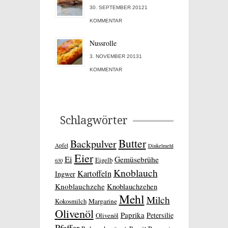
30. SEPTEMBER 20121
KOMMENTAR
Nussrolle
3. NOVEMBER 20131
KOMMENTAR
Schlagwörter
Butter
Backpulver
Apfel
Dinkelmehl
Eier
Ei
Gemüsebrühe
Eigelb
630
Knoblauch
Kartoffeln
Ingwer
Knoblauchzehe
Knoblauchzehen
Mehl
Milch
Kokosmilch
Margarine
Olivenöl
Paprika
Petersilie
Olivenöl
Pfeffer