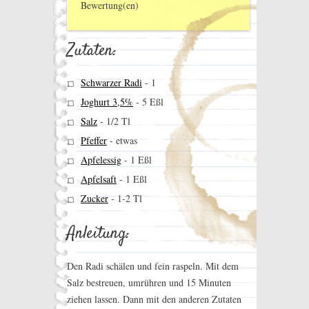
Bewertung(en)
Zutaten:
Schwarzer Radi
-
1
Joghurt 3,5%
-
5 Eßl
Salz
-
1/2 Tl
Pfeffer
-
etwas
Apfelessig
-
1 Eßl
Apfelsaft
-
1 Eßl
Zucker
-
1-2 Tl
Anleitung:
Den Radi schälen und fein raspeln. Mit dem
Salz bestreuen, umrühren und 15 Minuten
ziehen lassen. Dann mit den anderen Zutaten