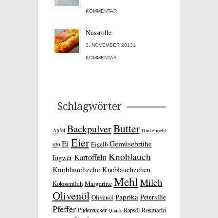
KOMMENTAR
Nussrolle
3. NOVEMBER 20131
KOMMENTAR
Schlagwörter
Butter
Backpulver
Apfel
Dinkelmehl
Eier
Ei
Gemüsebrühe
Eigelb
630
Knoblauch
Kartoffeln
Ingwer
Knoblauchzehe
Knoblauchzehen
Mehl
Milch
Kokosmilch
Margarine
Olivenöl
Paprika
Petersilie
Olivenöl
Pfeffer
Rosmarin
Puderzucker
Rapsöl
Quark