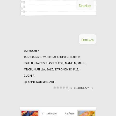
Drucken
Drucken
IN:
KUCHEN
TAGS:
TAGGED WITH:
BACKPULVER
,
BUTTER
,
EIGELB
,
EIWEISS
,
HASELNÜSSE
,
MANELN
,
MEHL
,
MILCH
,
NUTELLA
,
SALZ
,
ZITRONENSCHALE
,
ZUCKER
KEINE KOMMENTARE.
(NO RATINGS YET)
← Vorheriges
Nächstes