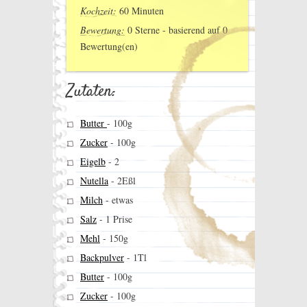
Kochzeit:
60 Minuten
Bewertung:
0
Sterne - basierend auf
0
Bewertung(en)
Zutaten:
Butter
-
100g
Zucker
-
100g
Eigelb
-
2
Nutella
-
2Eßl
Milch
-
etwas
Salz
-
1 Prise
Mehl
-
150g
Backpulver
-
1Tl
Butter
-
100g
Zucker
-
100g