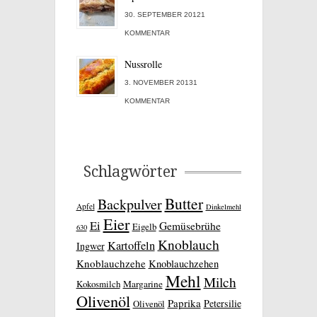
30. SEPTEMBER 20121
KOMMENTAR
Nussrolle
3. NOVEMBER 20131
KOMMENTAR
Schlagwörter
Butter
Backpulver
Apfel
Dinkelmehl
Eier
Ei
Gemüsebrühe
Eigelb
630
Knoblauch
Kartoffeln
Ingwer
Knoblauchzehe
Knoblauchzehen
Mehl
Milch
Kokosmilch
Margarine
Olivenöl
Paprika
Petersilie
Olivenöl