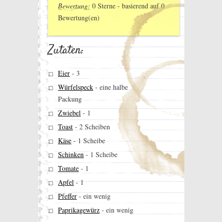
Bewertung:
0
Sterne - basierend auf
0
Bewertung(en)
Zutaten:
Eier
-
3
Würfelspeck
-
eine halbe
Packung
Zwiebel
-
1
Toast
-
2 Scheiben
Käse
-
1 Scheibe
Schinken
-
1 Scheibe
Tomate
-
1
Apfel
-
1
Pfeffer
-
ein wenig
Paprikagewürz
-
ein wenig