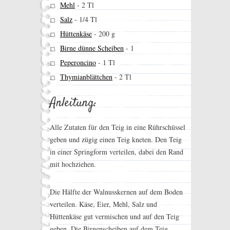
Mehl
-
2 Tl
Salz
-
1/4 Tl
Hüttenkäse
-
200 g
Birne dünne Scheiben
-
1
Peperoncino
-
1 Tl
Thymianblättchen
-
2 Tl
Anleitung:
Alle Zutaten für den Teig in eine Rührschüssel
geben und zügig einen Teig kneten. Den Teig
in einer Springform verteilen, dabei den Rand
mit hochziehen.
Die Hälfte der Walnusskernen auf dem Boden
verteilen. Käse, Eier, Mehl, Salz und
Hüttenkäse gut vermischen und auf den Teig
geben. Die Birnenscheiben auf dem Teig