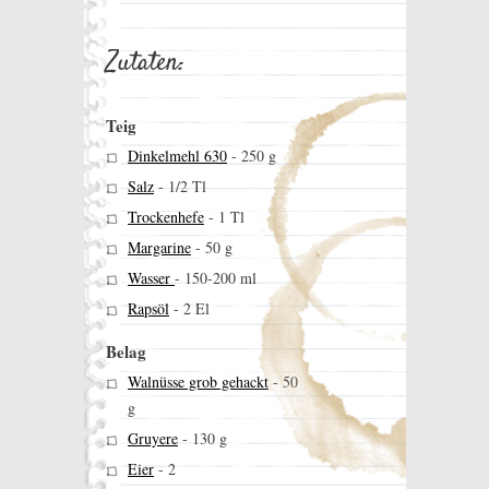
Zutaten:
Teig
Dinkelmehl 630
-
250 g
Salz
-
1/2 Tl
Trockenhefe
-
1 Tl
Margarine
-
50 g
Wasser
-
150-200 ml
Rapsöl
-
2 El
Belag
Walnüsse grob gehackt
-
50
g
Gruyere
-
130 g
Eier
-
2